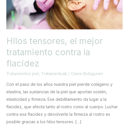
contra
la
flacidez
Hilos tensores, el mejor
tratamiento contra la
flacidez
Tratamientos piel
,
Tratamentuak
/
Oiane Bidaguren
Con el paso de los años nuestra piel pierde colágeno y
elastina, las sustancias de la piel que aportan sostén,
elasticidad y firmeza. Ese debilitamiento da lugar a la
flacidez, que afecta tanto al rostro como al cuerpo. Luchar
contra esa flacidez y devolverle la firmeza al rostro es
posible gracias a los hilos tensores. […]