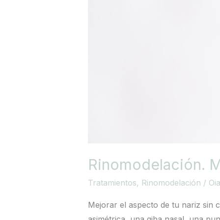
Rinomodelación. Me
Tratamientos
,
Rinomodelación
/
Oi
Mejorar el aspecto de tu nariz sin c
asimétrica, una giba nasal, una pu