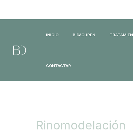
Ir
al
contenido
INICIO
BIDAGUREN
TRATAMIE
CONTACTAR
Rinomodelación