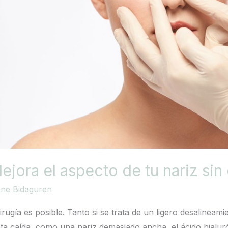
jora el aspecto de tu nariz sin 
ane Bidaguren
irugía es posible. Tanto si se trata de un ligero desalineami
nta caída, como una nariz demasiado ancha, el ácido hialur