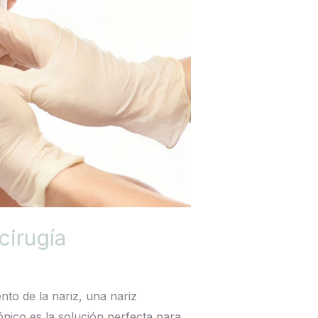
cirugía
ento de la nariz, una nariz
ónico es la solución perfecta para