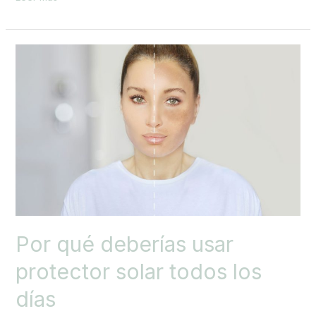
Por
qué
deberías
usar
protector
solar
todos
los
días
Por qué deberías usar
protector solar todos los
días